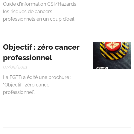
Guide d'information CSI/Hazards :
les risques de cancers
professionnels en un coup d'oeil
Objectif : zéro cancer
professionnel
07/05/2021
La FGTB a édité une brochure :
"Objectif : zéro cancer
professionnel".